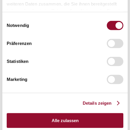
Vienna
weiteren Daten zusammen, die Sie ihnen bereitgestellt
haben oder die sie im Rahmen Ihrer Nutzung der Dienste
London
gesammelt haben.
Einwilligungsauswahl
News
Notwendig
Service
Service
Tools
Tools
Präferenzen
Planning tool for architects
CAD
Statistiken
BIM
Marketing
Videoarchiv
Downloads
Downloads
Details zeigen
Project documentationen
Technical documentationen
Alle zulassen
Total brochures