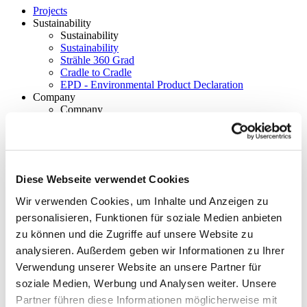
Projects
Sustainability
Sustainability
Sustainability
Strähle 360 Grad
Cradle to Cradle
EPD - Environmental Product Declaration
Company
Company
About Strähle
About Strähle
Philosophy
Diese Webseite verwendet Cookies
History
Wir verwenden Cookies, um Inhalte und Anzeigen zu
Production sites
personalisieren, Funktionen für soziale Medien anbieten
Showrooms
zu können und die Zugriffe auf unsere Website zu
Showrooms
analysieren. Außerdem geben wir Informationen zu Ihrer
Waiblingen
Verwendung unserer Website an unsere Partner für
soziale Medien, Werbung und Analysen weiter. Unsere
Borkheide
Partner führen diese Informationen möglicherweise mit