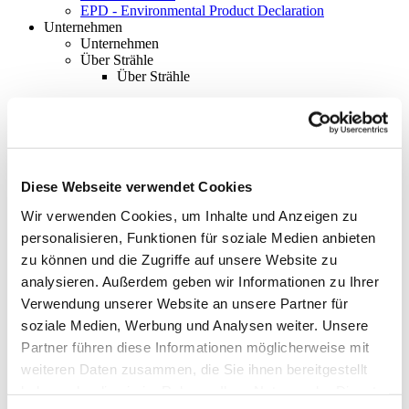
EPD - Environmental Product Declaration
Unternehmen
Unternehmen
Über Strähle
Über Strähle
Philosophie
Historie
Standorte
Diese Webseite verwendet Cookies
Netzwerke
Wir verwenden Cookies, um Inhalte und Anzeigen zu
Engagement
personalisieren, Funktionen für soziale Medien anbieten
zu können und die Zugriffe auf unsere Website zu
Systempartnerschaft
analysieren. Außerdem geben wir Informationen zu Ihrer
Ausstellungen
Verwendung unserer Website an unsere Partner für
Ausstellungen
soziale Medien, Werbung und Analysen weiter. Unsere
Waiblingen
Partner führen diese Informationen möglicherweise mit
weiteren Daten zusammen, die Sie ihnen bereitgestellt
Borkheide
haben oder die sie im Rahmen Ihrer Nutzung der Dienste
Wien