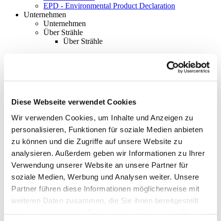
EPD - Environmental Product Declaration
Unternehmen
Unternehmen
Über Strähle
Über Strähle
Philosophie
Historie
Standorte
Diese Webseite verwendet Cookies
Netzwerke
Wir verwenden Cookies, um Inhalte und Anzeigen zu
Engagement
personalisieren, Funktionen für soziale Medien anbieten
zu können und die Zugriffe auf unsere Website zu
Systempartnerschaft
analysieren. Außerdem geben wir Informationen zu Ihrer
Ausstellungen
Verwendung unserer Website an unsere Partner für
Ausstellungen
soziale Medien, Werbung und Analysen weiter. Unsere
Waiblingen
Partner führen diese Informationen möglicherweise mit
weiteren Daten zusammen, die Sie ihnen bereitgestellt
Borkheide
haben oder die sie im Rahmen Ihrer Nutzung der Dienste
Wien