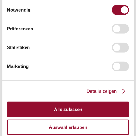
gesammelt haben.
Einwilligungsauswahl
London
Notwendig
Karriere
Aktuelles
Präferenzen
Service
Service
Planungstool Architekten
Planungstool Architekten
Statistiken
Planungstool Architekten
Marketing
CAD
Ausschreibungstexte
BIM
Details zeigen
Videoarchiv
Downloads
Alle zulassen
Downloads
Raumdokumentationen
Auswahl erlauben
Technische Dokumentationen