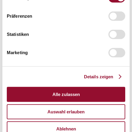
Arbeitswelten
New Work Elements
Präferenzen
Multispace
Kontakt
Statistiken
Kontakt
Adressen
Vertrieb
Marketing
Vertrieb
Vertrieb national
Vertrieb international
Details zeigen
Newsletter
Anmelden
Alle zulassen
Deutsch
|
English
Datenschutz
Impressum
Auswahl erlauben
Ablehnen