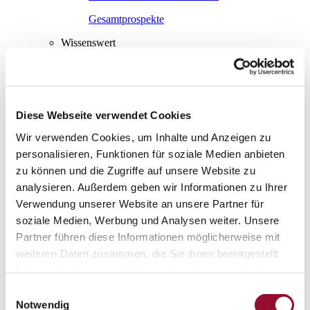
Gesamtprospekte
Wissenswert
Wissenswert
Die Systemtrennwand
Schallschutz
Diese Webseite verwendet Cookies
Raumakustik
Wir verwenden Cookies, um Inhalte und Anzeigen zu
Brandschutz
personalisieren, Funktionen für soziale Medien anbieten
zu können und die Zugriffe auf unsere Website zu
Statik
analysieren. Außerdem geben wir Informationen zu Ihrer
Fertigung und Montage
Verwendung unserer Website an unsere Partner für
Presse
soziale Medien, Werbung und Analysen weiter. Unsere
Presse
Partner führen diese Informationen möglicherweise mit
weiteren Daten zusammen, die Sie ihnen bereitgestellt
Pressespiegel
haben oder die sie im Rahmen Ihrer Nutzung der Dienste
Pressekontakt
gesammelt haben.
Einwilligungsauswahl
Arbeitswelten
Notwendig