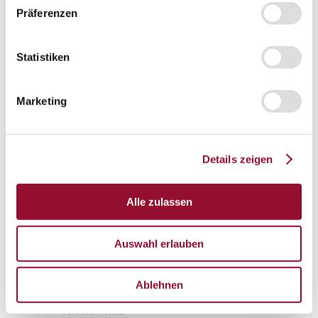
Präferenzen
Gesamtprospekte
Wissenswert
Wissenswert
Statistiken
Die Systemtrennwand
Marketing
Schallschutz
Raumakustik
Brandschutz
Details zeigen
Statik
Fertigung und Montage
Alle zulassen
Presse
Presse
Auswahl erlauben
Pressespiegel
Ablehnen
Pressekontakt
Arbeitswelten