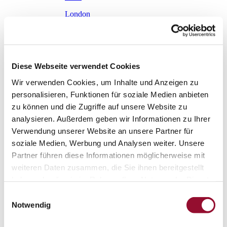
London
Karriere
Aktuelles
Service
Service
Diese Webseite verwendet Cookies
Planungstool Architekten
Planungstool Architekten
Wir verwenden Cookies, um Inhalte und Anzeigen zu
Planungstool Architekten
personalisieren, Funktionen für soziale Medien anbieten
zu können und die Zugriffe auf unsere Website zu
CAD
analysieren. Außerdem geben wir Informationen zu Ihrer
Ausschreibungstexte
Verwendung unserer Website an unsere Partner für
soziale Medien, Werbung und Analysen weiter. Unsere
BIM
Partner führen diese Informationen möglicherweise mit
Videoarchiv
weiteren Daten zusammen, die Sie ihnen bereitgestellt
haben oder die sie im Rahmen Ihrer Nutzung der Dienste
Downloads
Downloads
gesammelt haben.
Einwilligungsauswahl
Notwendig
Raumdokumentationen
Technische Dokumentationen