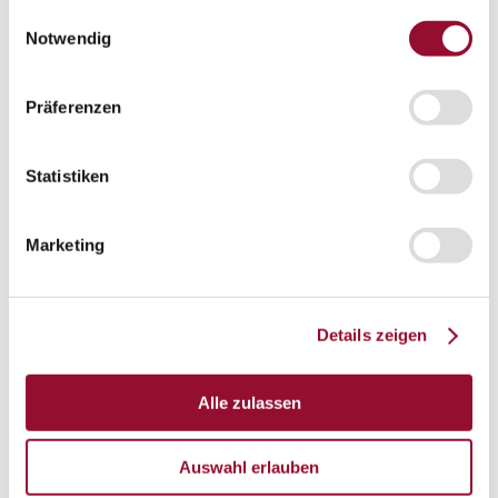
gesammelt haben.
Einwilligungsauswahl
London
Notwendig
Karriere
Aktuelles
Präferenzen
Service
Service
Planungstool Architekten
Planungstool Architekten
Statistiken
Planungstool Architekten
CAD
Marketing
Ausschreibungstexte
BIM
Details zeigen
Videoarchiv
Downloads
Alle zulassen
Downloads
Raumdokumentationen
Auswahl erlauben
Technische Dokumentationen