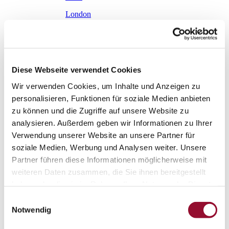
London
Karriere
Aktuelles
Service
Service
Planungstool Architekten
Diese Webseite verwendet Cookies
Planungstool Architekten
Wir verwenden Cookies, um Inhalte und Anzeigen zu
Planungstool Architekten
personalisieren, Funktionen für soziale Medien anbieten
zu können und die Zugriffe auf unsere Website zu
CAD
analysieren. Außerdem geben wir Informationen zu Ihrer
Ausschreibungstexte
Verwendung unserer Website an unsere Partner für
BIM
soziale Medien, Werbung und Analysen weiter. Unsere
Partner führen diese Informationen möglicherweise mit
Videoarchiv
weiteren Daten zusammen, die Sie ihnen bereitgestellt
Downloads
haben oder die sie im Rahmen Ihrer Nutzung der Dienste
Downloads
gesammelt haben.
Einwilligungsauswahl
Raumdokumentationen
Notwendig
Technische Dokumentationen