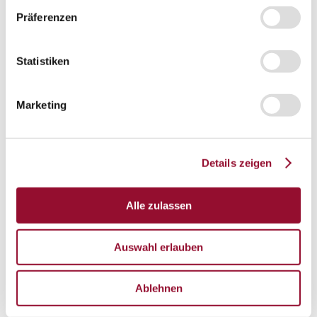
Präferenzen
Gesamtprospekte
Wissenswert
Wissenswert
Statistiken
Die Systemtrennwand
Schallschutz
Marketing
Raumakustik
Brandschutz
Details zeigen
Statik
Fertigung und Montage
Alle zulassen
Presse
Presse
Auswahl erlauben
Pressespiegel
Pressekontakt
Ablehnen
Arbeitswelten