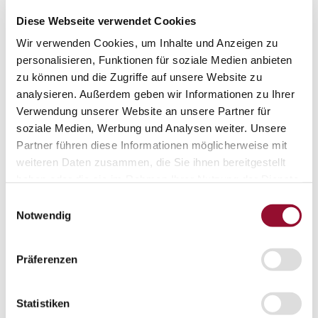
Diese Webseite verwendet Cookies
Übersicht
Wir verwenden Cookies, um Inhalte und Anzeigen zu
personalisieren, Funktionen für soziale Medien anbieten
Volltüren
zu können und die Zugriffe auf unsere Website zu
analysieren. Außerdem geben wir Informationen zu Ihrer
Verwendung unserer Website an unsere Partner für
Alurahmentüren
soziale Medien, Werbung und Analysen weiter. Unsere
Partner führen diese Informationen möglicherweise mit
weiteren Daten zusammen, die Sie ihnen bereitgestellt
Structural Glazing Türen
haben oder die sie im Rahmen Ihrer Nutzung der Dienste
gesammelt haben.
Einwilligungsauswahl
Notwendig
Ganzglastüren
Präferenzen
Schiebetüren
Statistiken
Brandschutztüren