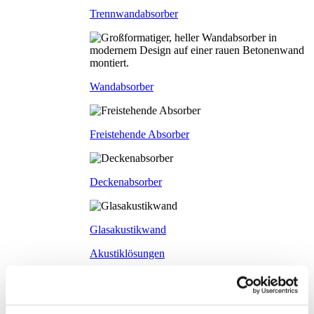
Trennwandabsorber
Wandabsorber
Freistehende Absorber
Deckenabsorber
Glasakustikwand
Akustiklösungen
Büroakustik
Türsysteme
Türsysteme