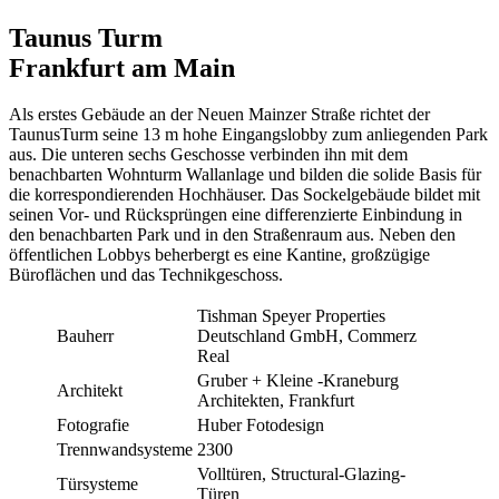
Taunus Turm
Frankfurt am Main
Als erstes Gebäude an der Neuen Mainzer Straße richtet der
TaunusTurm seine 13 m hohe Eingangslobby zum anliegenden Park
aus. Die unteren sechs Geschosse verbinden ihn mit dem
benachbarten Wohnturm Wallanlage und bilden die solide Basis für
die korrespondierenden Hochhäuser. Das Sockelgebäude bildet mit
seinen Vor- und Rücksprüngen eine differenzierte Einbindung in
den benachbarten Park und in den Straßenraum aus. Neben den
öffentlichen Lobbys beherbergt es eine Kantine, großzügige
Büroflächen und das Technikgeschoss.
Tishman Speyer Properties
Bauherr
Deutschland GmbH, Commerz
Real
Gruber + Kleine -Kraneburg
Architekt
Architekten, Frankfurt
Fotografie
Huber Fotodesign
Trennwandsysteme
2300
Volltüren, Structural-Glazing-
Türsysteme
Türen