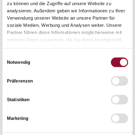
zu können und die Zugriffe auf unsere Website zu
Gesamtprospekte
analysieren. Außerdem geben wir Informationen zu Ihrer
Verwendung unserer Website an unsere Partner für
Wissenswert
Wissenswert
soziale Medien, Werbung und Analysen weiter. Unsere
Partner führen diese Informationen möglicherweise mit
Die Systemtrennwand
weiteren Daten zusammen, die Sie ihnen bereitgestellt
Schallschutz
haben oder die sie im Rahmen Ihrer Nutzung der Dienste
gesammelt haben.
Raumakustik
Einwilligungsauswahl
Notwendig
Brandschutz
Statik
Präferenzen
Fertigung und Montage
Presse
Statistiken
Presse
Pressespiegel
Marketing
Pressekontakt
Arbeitswelten