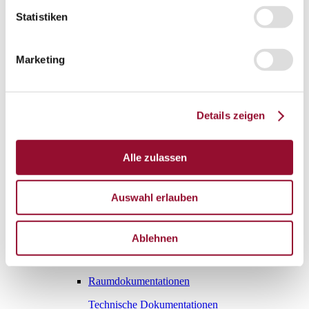
Statistiken
London
Karriere
Aktuelles
Marketing
Service
Service
Planungstool Architekten
Planungstool Architekten
Details zeigen
Planungstool Architekten
CAD
Alle zulassen
Ausschreibungstexte
Auswahl erlauben
BIM
Videoarchiv
Ablehnen
Downloads
Downloads
Raumdokumentationen
Technische Dokumentationen