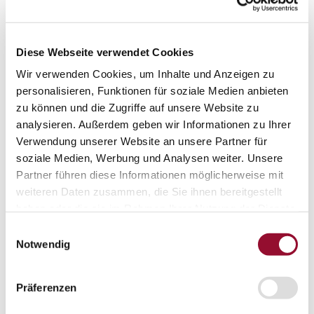
EPD - Environmental Product Declaration
Unternehmen
Unternehmen
Über Strähle
Diese Webseite verwendet Cookies
Über Strähle
Wir verwenden Cookies, um Inhalte und Anzeigen zu
Philosophie
personalisieren, Funktionen für soziale Medien anbieten
Historie
zu können und die Zugriffe auf unsere Website zu
analysieren. Außerdem geben wir Informationen zu Ihrer
Standorte
Verwendung unserer Website an unsere Partner für
Netzwerke
soziale Medien, Werbung und Analysen weiter. Unsere
Partner führen diese Informationen möglicherweise mit
Engagement
weiteren Daten zusammen, die Sie ihnen bereitgestellt
Systempartnerschaft
haben oder die sie im Rahmen Ihrer Nutzung der Dienste
Ausstellungen
gesammelt haben.
Einwilligungsauswahl
Ausstellungen
Notwendig
Waiblingen
Borkheide
Präferenzen
Wien