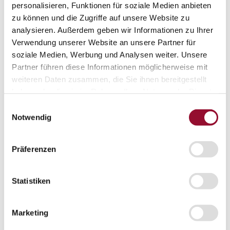
personalisieren, Funktionen für soziale Medien anbieten
London
zu können und die Zugriffe auf unsere Website zu
analysieren. Außerdem geben wir Informationen zu Ihrer
Karriere
Aktuelles
Verwendung unserer Website an unsere Partner für
Service
soziale Medien, Werbung und Analysen weiter. Unsere
Service
Partner führen diese Informationen möglicherweise mit
Planungstool Architekten
Planungstool Architekten
weiteren Daten zusammen, die Sie ihnen bereitgestellt
haben oder die sie im Rahmen Ihrer Nutzung der Dienste
Planungstool Architekten
gesammelt haben.
Einwilligungsauswahl
CAD
Notwendig
Ausschreibungstexte
BIM
Präferenzen
Videoarchiv
Statistiken
Downloads
Downloads
Raumdokumentationen
Marketing
Technische Dokumentationen