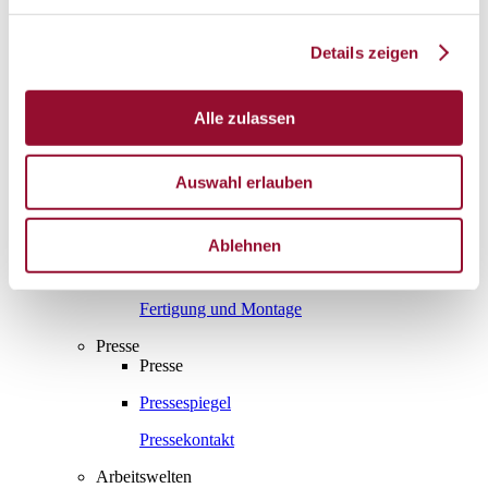
Gesamtprospekte
Details zeigen
Wissenswert
Wissenswert
Alle zulassen
Die Systemtrennwand
Schallschutz
Auswahl erlauben
Raumakustik
Brandschutz
Ablehnen
Statik
Fertigung und Montage
Presse
Presse
Pressespiegel
Pressekontakt
Arbeitswelten