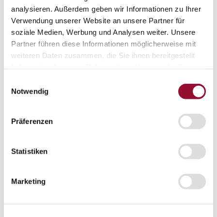
analysieren. Außerdem geben wir Informationen zu Ihrer
London
Verwendung unserer Website an unsere Partner für
Karriere
soziale Medien, Werbung und Analysen weiter. Unsere
Aktuelles
Partner führen diese Informationen möglicherweise mit
Service
weiteren Daten zusammen, die Sie ihnen bereitgestellt
Service
Planungstool Architekten
haben oder die sie im Rahmen Ihrer Nutzung der Dienste
Planungstool Architekten
gesammelt haben.
Einwilligungsauswahl
Planungstool Architekten
Notwendig
CAD
Präferenzen
Ausschreibungstexte
BIM
Statistiken
Videoarchiv
Downloads
Downloads
Marketing
Raumdokumentationen
Technische Dokumentationen