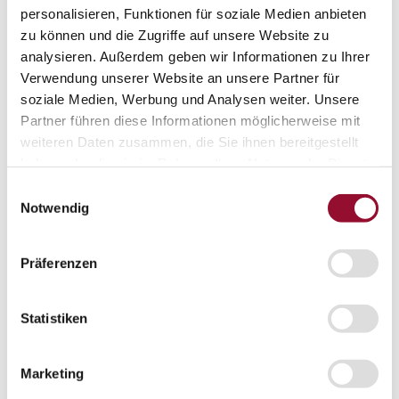
personalisieren, Funktionen für soziale Medien anbieten
London
zu können und die Zugriffe auf unsere Website zu
Karriere
analysieren. Außerdem geben wir Informationen zu Ihrer
Aktuelles
Verwendung unserer Website an unsere Partner für
Service
soziale Medien, Werbung und Analysen weiter. Unsere
Service
Planungstool Architekten
Partner führen diese Informationen möglicherweise mit
Planungstool Architekten
weiteren Daten zusammen, die Sie ihnen bereitgestellt
haben oder die sie im Rahmen Ihrer Nutzung der Dienste
Planungstool Architekten
gesammelt haben.
Einwilligungsauswahl
CAD
Notwendig
Ausschreibungstexte
BIM
Präferenzen
Videoarchiv
Downloads
Statistiken
Downloads
Raumdokumentationen
Marketing
Technische Dokumentationen