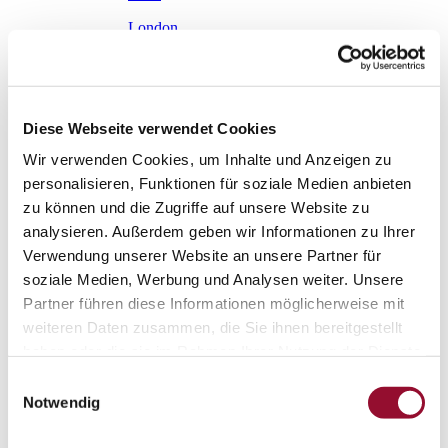
London
Karriere
Aktuelles
Service
Service
Diese Webseite verwendet Cookies
Planungstool Architekten
Planungstool Architekten
Wir verwenden Cookies, um Inhalte und Anzeigen zu
personalisieren, Funktionen für soziale Medien anbieten
Planungstool Architekten
zu können und die Zugriffe auf unsere Website zu
CAD
analysieren. Außerdem geben wir Informationen zu Ihrer
Ausschreibungstexte
Verwendung unserer Website an unsere Partner für
soziale Medien, Werbung und Analysen weiter. Unsere
BIM
Partner führen diese Informationen möglicherweise mit
Videoarchiv
weiteren Daten zusammen, die Sie ihnen bereitgestellt
haben oder die sie im Rahmen Ihrer Nutzung der Dienste
Downloads
Downloads
gesammelt haben.
Einwilligungsauswahl
Notwendig
Raumdokumentationen
Technische Dokumentationen