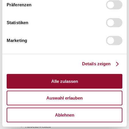
Präferenzen
Gesamtprospekte
Wissenswert
Statistiken
Wissenswert
Die Systemtrennwand
Marketing
Schallschutz
Raumakustik
Brandschutz
Details zeigen
Statik
Alle zulassen
Fertigung und Montage
Presse
Presse
Auswahl erlauben
Pressespiegel
Ablehnen
Pressekontakt
Arbeitswelten