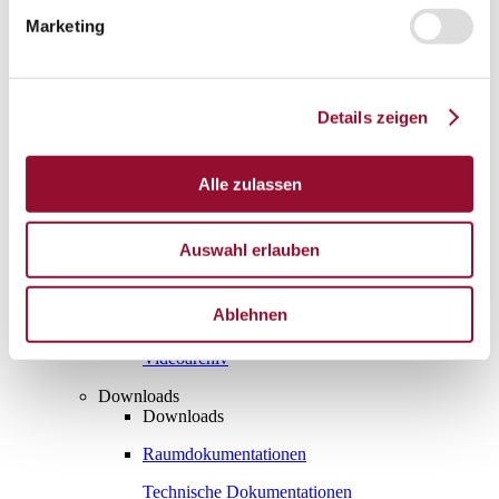
Marketing
London
Karriere
Aktuelles
Service
Details zeigen
Service
Planungstool Architekten
Planungstool Architekten
Alle zulassen
Planungstool Architekten
CAD
Auswahl erlauben
Ausschreibungstexte
Ablehnen
BIM
Videoarchiv
Downloads
Downloads
Raumdokumentationen
Technische Dokumentationen