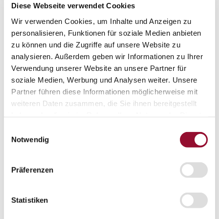
EPD - Environmental Product Declaration
Diese Webseite verwendet Cookies
Unternehmen
Wir verwenden Cookies, um Inhalte und Anzeigen zu
Unternehmen
Über Strähle
personalisieren, Funktionen für soziale Medien anbieten
Über Strähle
zu können und die Zugriffe auf unsere Website zu
analysieren. Außerdem geben wir Informationen zu Ihrer
Philosophie
Verwendung unserer Website an unsere Partner für
Historie
soziale Medien, Werbung und Analysen weiter. Unsere
Standorte
Partner führen diese Informationen möglicherweise mit
weiteren Daten zusammen, die Sie ihnen bereitgestellt
Netzwerke
haben oder die sie im Rahmen Ihrer Nutzung der Dienste
Engagement
gesammelt haben.
Einwilligungsauswahl
Notwendig
Systempartnerschaft
Ausstellungen
Ausstellungen
Präferenzen
Waiblingen
Borkheide
Statistiken
Wien