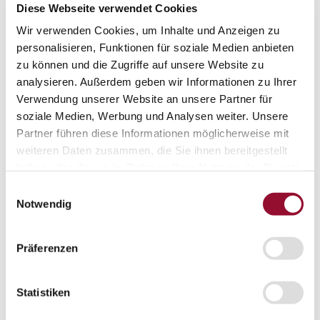
Diese Webseite verwendet Cookies
EPD - Environmental Product Declaration
Unternehmen
Wir verwenden Cookies, um Inhalte und Anzeigen zu
Unternehmen
Über Strähle
personalisieren, Funktionen für soziale Medien anbieten
Über Strähle
zu können und die Zugriffe auf unsere Website zu
analysieren. Außerdem geben wir Informationen zu Ihrer
Philosophie
Verwendung unserer Website an unsere Partner für
Historie
soziale Medien, Werbung und Analysen weiter. Unsere
Standorte
Partner führen diese Informationen möglicherweise mit
weiteren Daten zusammen, die Sie ihnen bereitgestellt
Netzwerke
haben oder die sie im Rahmen Ihrer Nutzung der Dienste
Engagement
gesammelt haben.
Einwilligungsauswahl
Notwendig
Systempartnerschaft
Ausstellungen
Ausstellungen
Präferenzen
Waiblingen
Borkheide
Statistiken
Wien